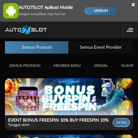
×
AUTO7SLOT Aplikasi Mobile
UNDUH
Jangan tampilkan lagi hari ini
Semua Promosi
Semua Event Provider
SEMUA PROMOSI
MEMBER BARU
SPESIAL
OLAHRA
EVENT BONUS FREESPIN 30% BUY FREESPIN 20%
DETAIL
Tanggal akhir:
-