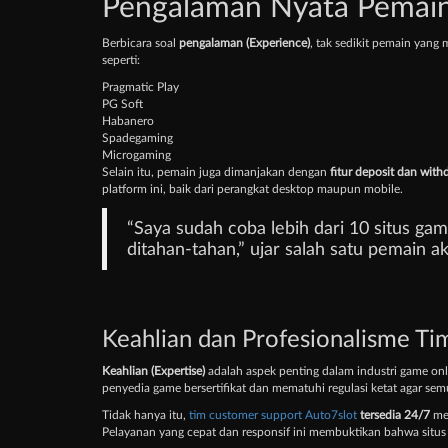
Pengalaman Nyata Pemain:
Berbicara soal
pengalaman (Experience)
, tak sedikit pemain yan
seperti:
Pragmatic Play
PG Soft
Habanero
Spadegaming
Microgaming
Selain itu, pemain juga dimanjakan dengan
fitur deposit dan wit
platform ini, baik dari perangkat desktop maupun mobile.
“Saya sudah coba lebih dari 10 situs ga
ditahan-tahan,” ujar salah satu pemain ak
Keahlian dan Profesionalisme Ti
Keahlian (Expertise)
adalah aspek penting dalam industri game onli
penyedia game bersertifikat dan mematuhi regulasi ketat agar semu
Tidak hanya itu,
tim customer support Auto7slot
tersedia 24/7
mel
Pelayanan yang cepat dan responsif ini membuktikan bahwa situs in