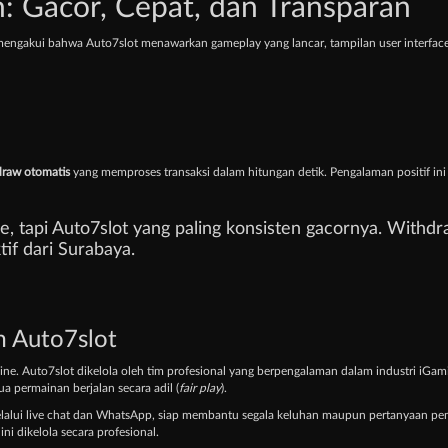
 Gacor, Cepat, dan Transparan
g mengakui bahwa Auto7slot menawarkan gameplay yang lancar, tampilan user interfac
hdraw otomatis
yang memproses transaksi dalam hitungan detik. Pengalaman positif 
me, tapi Auto7slot yang paling konsisten gacornya. With
tif dari Surabaya.
m Auto7slot
ne. Auto7slot dikelola oleh tim profesional yang berpengalaman dalam industri iGami
a permainan berjalan secara adil (
fair play
).
alui live chat dan WhatsApp, siap membantu segala keluhan maupun pertanyaan pemain
i dikelola secara profesional.