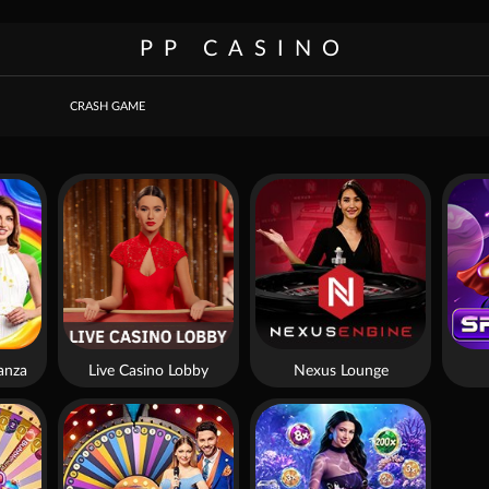
PP CASINO
CRASH GAME
anza
Live Casino Lobby
Nexus Lounge