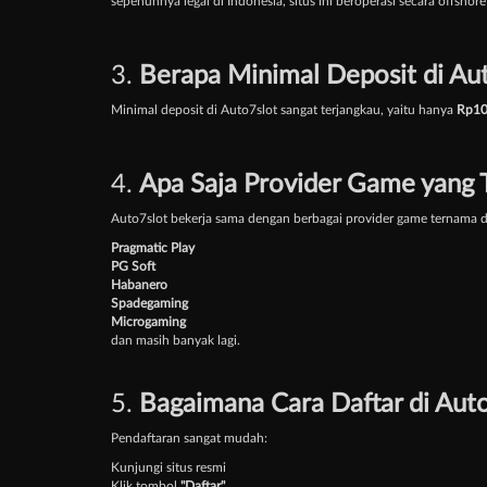
sepenuhnya legal di Indonesia, situs ini beroperasi secara offs
3.
Berapa Minimal Deposit di Au
Minimal deposit di Auto7slot sangat terjangkau, yaitu hanya
Rp10
4.
Apa Saja Provider Game yang T
Auto7slot bekerja sama dengan berbagai provider game ternama du
Pragmatic Play
PG Soft
Habanero
Spadegaming
Microgaming
dan masih banyak lagi.
5.
Bagaimana Cara Daftar di Aut
Pendaftaran sangat mudah:
Kunjungi situs resmi
Klik tombol
"Daftar"