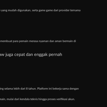
e yang mudah digunakan, serta game game dari provider ternama
ini membuat para pemain merasa nyaman dan aman bermain di
draw juga cepat dan enggak pernah
ng selama lebih dari 8 tahun. Platform ini bekerja sama dengan
, mulai dari kendala teknis hingga proses verifikasi akun.