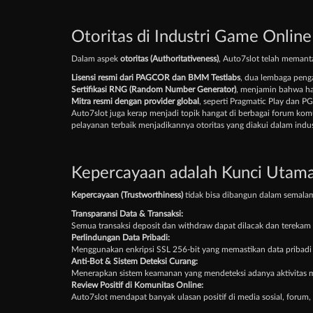
Otoritas di Industri Game Online
Dalam aspek
otoritas (Authoritativeness)
, Auto7slot telah memantap
Lisensi resmi dari PAGCOR dan BMM Testlabs
, dua lembaga penga
Sertifikasi RNG (Random Number Generator)
, menjamin bahwa has
Mitra resmi dengan provider global
, seperti Pragmatic Play dan PG
Auto7slot juga kerap menjadi topik hangat di berbagai forum ko
pelayanan terbaik menjadikannya otoritas yang diakui dalam indust
Kepercayaan adalah Kunci Utam
Kepercayaan (Trustworthiness)
tidak bisa dibangun dalam semalam.
Transparansi Data & Transaksi:
Semua transaksi deposit dan withdraw dapat dilacak dan terekam
Perlindungan Data Pribadi:
Menggunakan enkripsi SSL 256-bit yang memastikan data pribadi 
Anti-Bot & Sistem Deteksi Curang:
Menerapkan sistem keamanan yang mendeteksi adanya aktivitas 
Review Positif di Komunitas Online:
Auto7slot mendapat banyak ulasan positif di media sosial, forum,