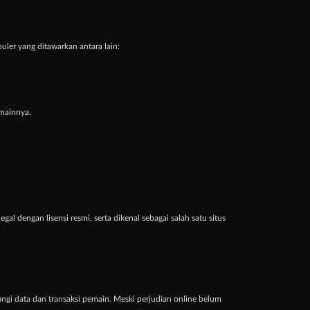
ler yang ditawarkan antara lain:
emainnya.
l dengan lisensi resmi, serta dikenal sebagai salah satu situs
ngi data dan transaksi pemain. Meski perjudian online belum