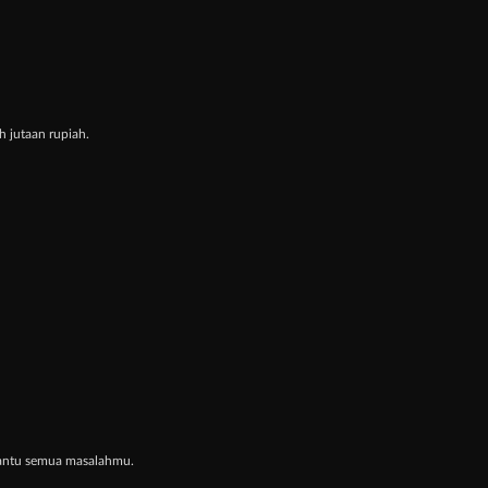
h jutaan rupiah.
bantu semua masalahmu.