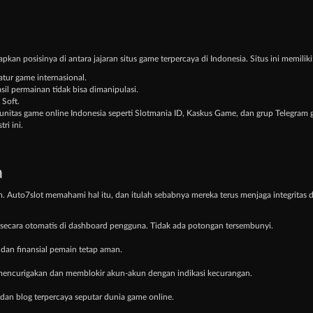
kan posisinya di antara jajaran situs game terpercaya di Indonesia. Situs ini memiliki
tur game internasional.
il permainan tidak bisa dimanipulasi.
 Soft.
munitas game online Indonesia seperti Slotmania ID, Kaskus Game, dan grup Telegra
ri ini.
a
 Auto7slot memahami hal itu, dan itulah sebabnya mereka terus menjaga integritas d
 secara otomatis di dashboard pengguna. Tidak ada potongan tersembunyi.
dan finansial pemain tetap aman.
mencurigakan dan memblokir akun-akun dengan indikasi kecurangan.
 dan blog terpercaya seputar dunia game online.