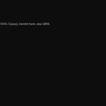
, OVO, Gopay), transfer bank, atau QRIS.