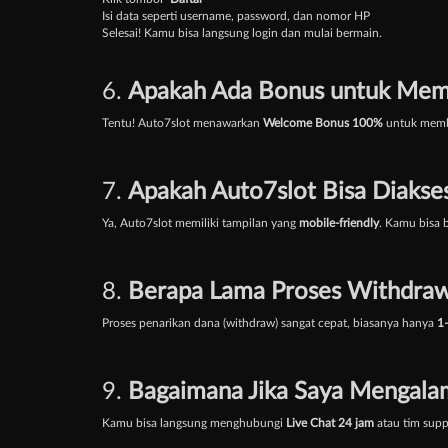
Isi data seperti username, password, dan nomor HP
Selesai! Kamu bisa langsung login dan mulai bermain.
6.
Apakah Ada Bonus untuk Mem
Tentu! Auto7slot menawarkan
Welcome Bonus 100%
untuk membe
7.
Apakah Auto7slot Bisa Diakse
Ya, Auto7slot memiliki tampilan yang
mobile-friendly
. Kamu bisa 
8.
Berapa Lama Proses Withdraw
Proses penarikan dana (withdraw) sangat cepat, biasanya hanya
1
9.
Bagaimana Jika Saya Mengala
Kamu bisa langsung menghubungi
Live Chat 24 jam
atau tim supp