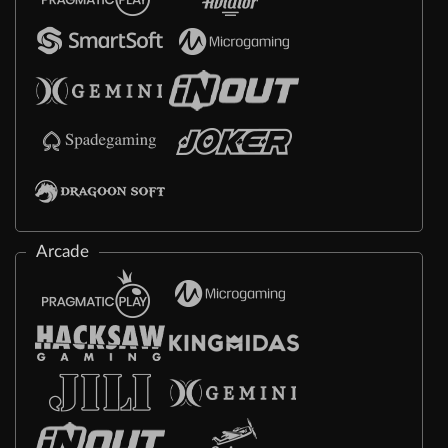
Arcade