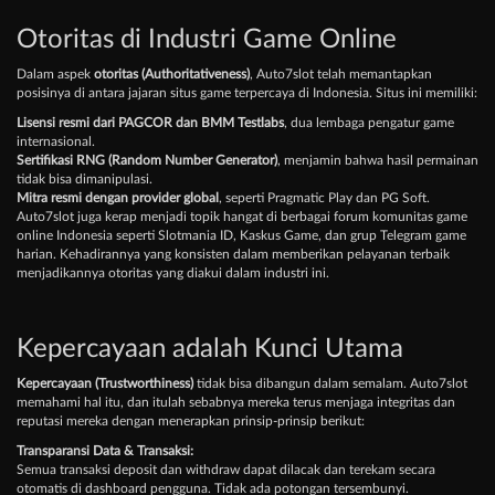
Otoritas di Industri Game Online
Dalam aspek
otoritas (Authoritativeness)
, Auto7slot telah memantapkan
posisinya di antara jajaran situs game terpercaya di Indonesia. Situs ini memiliki:
Lisensi resmi dari PAGCOR dan BMM Testlabs
, dua lembaga pengatur game
internasional.
Sertifikasi RNG (Random Number Generator)
, menjamin bahwa hasil permainan
tidak bisa dimanipulasi.
Mitra resmi dengan provider global
, seperti Pragmatic Play dan PG Soft.
Auto7slot juga kerap menjadi topik hangat di berbagai forum komunitas game
online Indonesia seperti Slotmania ID, Kaskus Game, dan grup Telegram game
harian. Kehadirannya yang konsisten dalam memberikan pelayanan terbaik
menjadikannya otoritas yang diakui dalam industri ini.
Kepercayaan adalah Kunci Utama
Kepercayaan (Trustworthiness)
tidak bisa dibangun dalam semalam. Auto7slot
memahami hal itu, dan itulah sebabnya mereka terus menjaga integritas dan
reputasi mereka dengan menerapkan prinsip-prinsip berikut:
Transparansi Data & Transaksi:
Semua transaksi deposit dan withdraw dapat dilacak dan terekam secara
otomatis di dashboard pengguna. Tidak ada potongan tersembunyi.