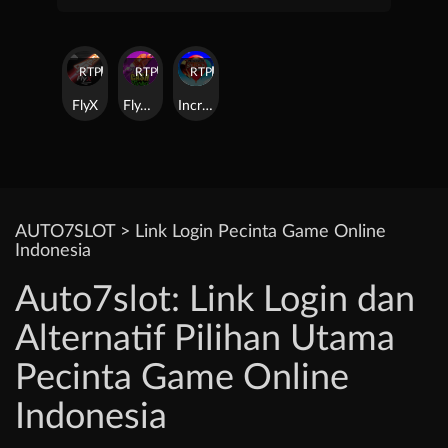
RTP
96%
RTP
95%
RTP
86%
FlyX
FlyX Cash Turbo
Incredible Balloon Machine
AUTO7SLOT > Link Login Pecinta Game Online
Indonesia
Auto7slot: Link Login dan
Alternatif Pilihan Utama
Pecinta Game Online
Indonesia