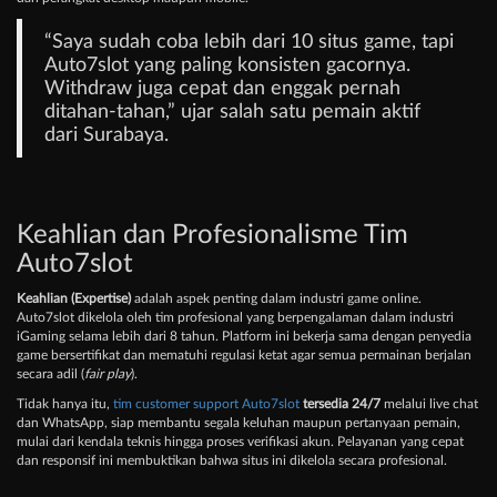
“Saya sudah coba lebih dari 10 situs game, tapi
Auto7slot yang paling konsisten gacornya.
Withdraw juga cepat dan enggak pernah
ditahan-tahan,” ujar salah satu pemain aktif
dari Surabaya.
Keahlian dan Profesionalisme Tim
Auto7slot
Keahlian (Expertise)
adalah aspek penting dalam industri game online.
Auto7slot dikelola oleh tim profesional yang berpengalaman dalam industri
iGaming selama lebih dari 8 tahun. Platform ini bekerja sama dengan penyedia
game bersertifikat dan mematuhi regulasi ketat agar semua permainan berjalan
secara adil (
fair play
).
Tidak hanya itu,
tim customer support Auto7slot
tersedia 24/7
melalui live chat
dan WhatsApp, siap membantu segala keluhan maupun pertanyaan pemain,
mulai dari kendala teknis hingga proses verifikasi akun. Pelayanan yang cepat
dan responsif ini membuktikan bahwa situs ini dikelola secara profesional.