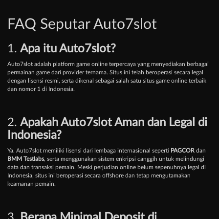
FAQ Seputar Auto7slot
1.
Apa itu Auto7slot?
Auto7slot adalah platform game online terpercaya yang menyediakan berbagai
permainan game dari provider ternama. Situs ini telah beroperasi secara legal
dengan lisensi resmi, serta dikenal sebagai salah satu situs game online terbaik
dan nomor 1 di Indonesia.
2.
Apakah Auto7slot Aman dan Legal di
Indonesia?
Ya. Auto7slot memiliki lisensi dari lembaga internasional seperti
PAGCOR
dan
BMM Testlabs
, serta menggunakan sistem enkripsi canggih untuk melindungi
data dan transaksi pemain. Meski perjudian online belum sepenuhnya legal di
Indonesia, situs ini beroperasi secara offshore dan tetap mengutamakan
keamanan pemain.
3.
Berapa Minimal Deposit di