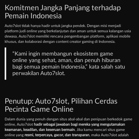
Komitmen Jangka Panjang terhadap
Pemain Indonesia
Auto7slot tidak hanya hadir untuk jangka pendek. Dengan misi menjadi
platform judi online yang berkelanjutan dan aman untuk semua kalangan usia
dewasa, Auto7slot memiliki rencana pengembangan platform, aplikasi mobile
khusus, dan kolaborasi dengan content creator gaming di Indonesia.
“Kami ingin membangun ekosistem game
online yang sehat, aman, dan penuh hiburan
bagi semua pemain Indonesia,” kata salah satu
perwakilan Auto7slot.
Penutup: Auto7slot, Pilihan Cerdas
Pecinta Game Online
Dalam dunia yang penuh dengan situs abal-abal dan penipuan berkedok game
online, Auto7slot
hadir sebagai jawaban bagi mereka yang mengutamakan
keamanan, keadilan, dan keseruan bermain
. Jika kamu mencari situs game
online yang
resmi, terpercaya, gacor, dan transparan
, maka Auto7slot adalah