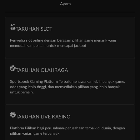
Ayam
TARUHAN SLOT
Penyedia slot online dengan beragam pilihan game menarik yang
memudahkan pemain untuk mencapai jackpot
TARUHAN OLAHRAGA
Sportsbook Gaming Platform Terbaik menawarkan lebih banyak game,
odds yang lebih tinggi, dan menyediakan pilihan yang lebih banyak
untuk pemain.
TARUHAN LIVE KASINO
Platform Pilihan bagi perusahaan-perusahaan terbaik di dunia, dengan
pilihan variasi game terbanyak