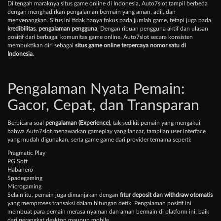
Di tengah maraknya situs game online di Indonesia, Auto7slot tampil berbeda
dengan menghadirkan pengalaman bermain yang aman, adil, dan
menyenangkan. Situs ini tidak hanya fokus pada jumlah game, tetapi juga pada
kredibilitas
,
pengalaman pengguna
, Dengan ribuan pengguna aktif dan ulasan
positif dari berbagai komunitas game online, Auto7slot secara konsisten
membuktikan diri sebagai
situs game online terpercaya nomor satu di
Indonesia
.
Pengalaman Nyata Pemain:
Gacor, Cepat, dan Transparan
Berbicara soal
pengalaman (Experience)
, tak sedikit pemain yang mengakui
bahwa Auto7slot menawarkan gameplay yang lancar, tampilan user interface
yang mudah digunakan, serta game game dari provider ternama seperti:
Pragmatic Play
PG Soft
Habanero
Spadegaming
Microgaming
Selain itu, pemain juga dimanjakan dengan
fitur deposit dan withdraw otomatis
yang memproses transaksi dalam hitungan detik. Pengalaman positif ini
membuat para pemain merasa nyaman dan aman bermain di platform ini, baik
dari perangkat desktop maupun mobile.