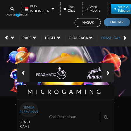
BHS
Live
Versi
Main di
Chat
Mobile
Telegra
INDONESIA
DAFTAR
MASUK
CASINO
RACE
TOGEL
OLAHRAGA
CRASH GAME
MICROGAMING
SEMUA
PERMAINAN
CRASH
GAME