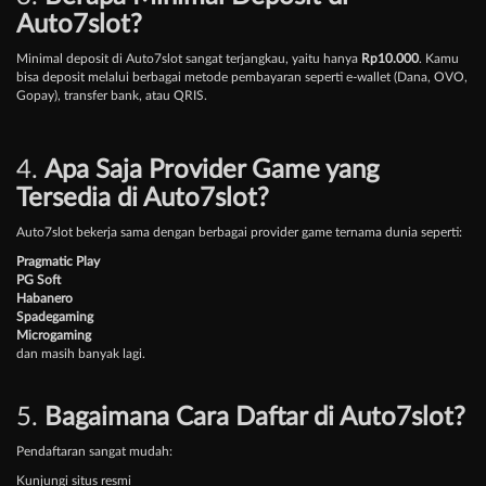
Auto7slot?
Minimal deposit di Auto7slot sangat terjangkau, yaitu hanya
Rp10.000
. Kamu
bisa deposit melalui berbagai metode pembayaran seperti e-wallet (Dana, OVO,
Gopay), transfer bank, atau QRIS.
4.
Apa Saja Provider Game yang
Tersedia di Auto7slot?
Auto7slot bekerja sama dengan berbagai provider game ternama dunia seperti:
Pragmatic Play
PG Soft
Habanero
Spadegaming
Microgaming
dan masih banyak lagi.
5.
Bagaimana Cara Daftar di Auto7slot?
Pendaftaran sangat mudah:
Kunjungi situs resmi