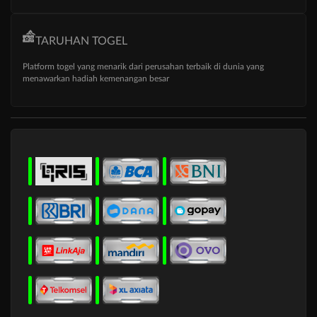
TARUHAN TOGEL
Platform togel yang menarik dari perusahan terbaik di dunia yang
menawarkan hadiah kemenangan besar