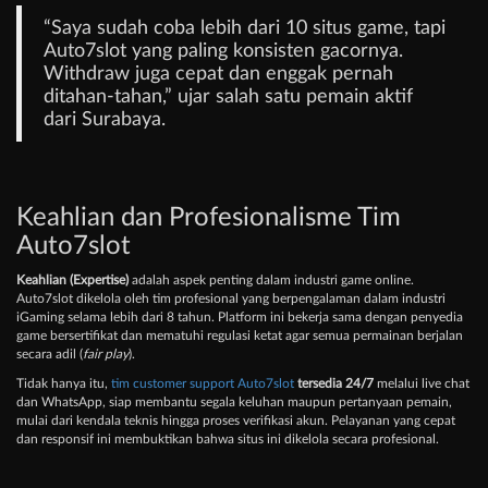
“Saya sudah coba lebih dari 10 situs game, tapi
Auto7slot yang paling konsisten gacornya.
Withdraw juga cepat dan enggak pernah
ditahan-tahan,” ujar salah satu pemain aktif
dari Surabaya.
Keahlian dan Profesionalisme Tim
Auto7slot
Keahlian (Expertise)
adalah aspek penting dalam industri game online.
Auto7slot dikelola oleh tim profesional yang berpengalaman dalam industri
iGaming selama lebih dari 8 tahun. Platform ini bekerja sama dengan penyedia
game bersertifikat dan mematuhi regulasi ketat agar semua permainan berjalan
secara adil (
fair play
).
Tidak hanya itu,
tim customer support Auto7slot
tersedia 24/7
melalui live chat
dan WhatsApp, siap membantu segala keluhan maupun pertanyaan pemain,
mulai dari kendala teknis hingga proses verifikasi akun. Pelayanan yang cepat
dan responsif ini membuktikan bahwa situs ini dikelola secara profesional.