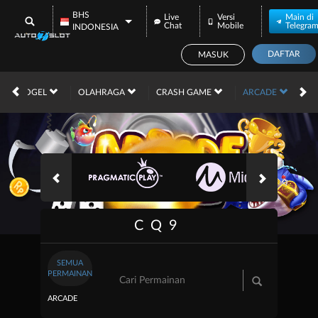
BHS
Live
Versi
Main di
Chat
Mobile
Telegra
INDONESIA
DAFTAR
MASUK
TOGEL
OLAHRAGA
CRASH GAME
ARCADE
E
CQ9
SEMUA
PERMAINAN
ARCADE