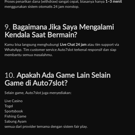
Proses penarikan dana (withdraw) sangat cepat, biasanya hanya
1–3 menit
menggunakan sistem otomatis 24 jam nonstop.
9.
Bagaimana Jika Saya Mengalami
Kendala Saat Bermain?
Kamu bisa langsung menghubungi
Live Chat 24 jam
atau tim support via
WhatsApp. Tim customer service Auto7slot terkenal responsif dan siap
membantu semua masalahmu.
10.
Apakah Ada Game Lain Selain
Game di Auto7slot?
Selain game, Auto7slot juga menyediakan:
Live Casino
Togel
Sportsbook
Fishing Game
Sabung Ayam
semua dari provider ternama dengan sistem fair play.