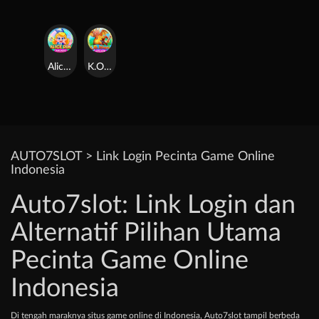
Alice Run
K.O. Island
AUTO7SLOT > Link Login Pecinta Game Online
Indonesia
Auto7slot: Link Login dan
Alternatif Pilihan Utama
Pecinta Game Online
Indonesia
Di tengah maraknya situs game online di Indonesia, Auto7slot tampil berbeda