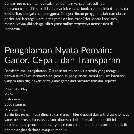
dengan menghadirkan pengalaman bermain yang aman, adil, dan
menyenangkan. Situs ini tidak hanya fokus pada jumlah game, tetapi juga pada
kredibilitas
,
pengalaman pengguna
, Dengan ribuan pengguna aktif dan ulasan
positif dari berbagai komunitas game online, Auto7slot secara konsisten
membuktikan diri sebagai
situs game online terpercaya nomor satu di
Indonesia
.
Pengalaman Nyata Pemain:
Gacor, Cepat, dan Transparan
Berbicara soal
pengalaman (Experience)
, tak sedikit pemain yang mengakui
bahwa Auto7slot menawarkan gameplay yang lancar, tampilan user interface
yang mudah digunakan, serta game game dari provider ternama seperti:
Pragmatic Play
PG Soft
Habanero
Spadegaming
Microgaming
Selain itu, pemain juga dimanjakan dengan
fitur deposit dan withdraw otomatis
yang memproses transaksi dalam hitungan detik. Pengalaman positif ini
membuat para pemain merasa nyaman dan aman bermain di platform ini, baik
dari perangkat desktop maupun mobile.