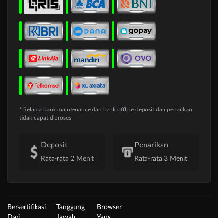
* Selama bank maintenance dan bank offline deposit dan penarikan
tidak dapat diproses
Deposit
Penarikan
Rata-rata 2 Menit
Rata-rata 3 Menit
Bersertifikasi
Tanggung
Browser
Dari
Jawab
Yang