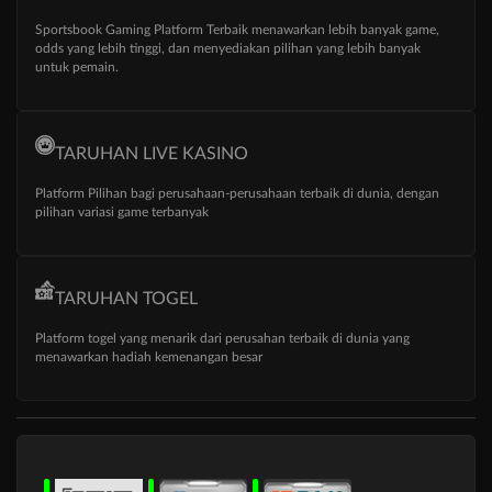
Sportsbook Gaming Platform Terbaik menawarkan lebih banyak game,
odds yang lebih tinggi, dan menyediakan pilihan yang lebih banyak
untuk pemain.
TARUHAN LIVE KASINO
Platform Pilihan bagi perusahaan-perusahaan terbaik di dunia, dengan
pilihan variasi game terbanyak
TARUHAN TOGEL
Platform togel yang menarik dari perusahan terbaik di dunia yang
menawarkan hadiah kemenangan besar