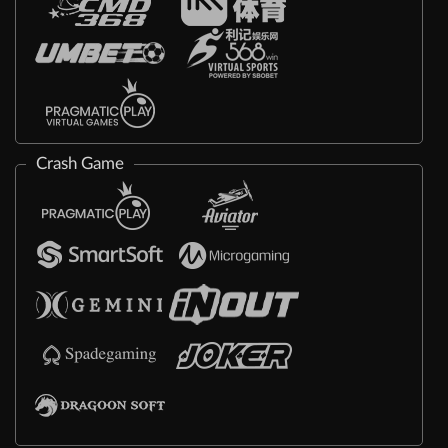
Crash Game