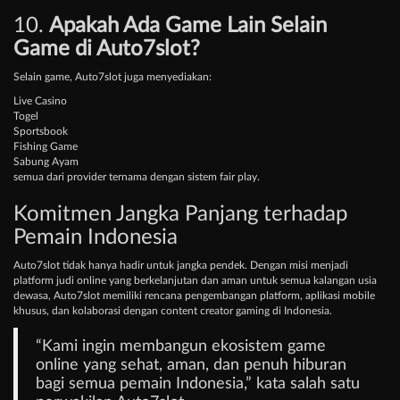
10.
Apakah Ada Game Lain Selain
Game di Auto7slot?
Selain game, Auto7slot juga menyediakan:
Live Casino
Togel
Sportsbook
Fishing Game
Sabung Ayam
semua dari provider ternama dengan sistem fair play.
Komitmen Jangka Panjang terhadap
Pemain Indonesia
Auto7slot tidak hanya hadir untuk jangka pendek. Dengan misi menjadi
platform judi online yang berkelanjutan dan aman untuk semua kalangan usia
dewasa, Auto7slot memiliki rencana pengembangan platform, aplikasi mobile
khusus, dan kolaborasi dengan content creator gaming di Indonesia.
“Kami ingin membangun ekosistem game
online yang sehat, aman, dan penuh hiburan
bagi semua pemain Indonesia,” kata salah satu