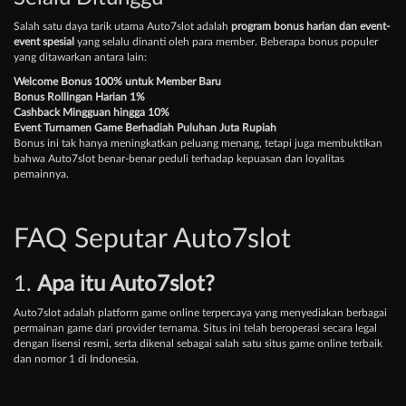
Salah satu daya tarik utama Auto7slot adalah
program bonus harian dan event-
event spesial
yang selalu dinanti oleh para member. Beberapa bonus populer
yang ditawarkan antara lain:
Welcome Bonus 100% untuk Member Baru
Bonus Rollingan Harian 1%
Cashback Mingguan hingga 10%
Event Turnamen Game Berhadiah Puluhan Juta Rupiah
Bonus ini tak hanya meningkatkan peluang menang, tetapi juga membuktikan
bahwa Auto7slot benar-benar peduli terhadap kepuasan dan loyalitas
pemainnya.
FAQ Seputar Auto7slot
1.
Apa itu Auto7slot?
Auto7slot adalah platform game online terpercaya yang menyediakan berbagai
permainan game dari provider ternama. Situs ini telah beroperasi secara legal
dengan lisensi resmi, serta dikenal sebagai salah satu situs game online terbaik
dan nomor 1 di Indonesia.