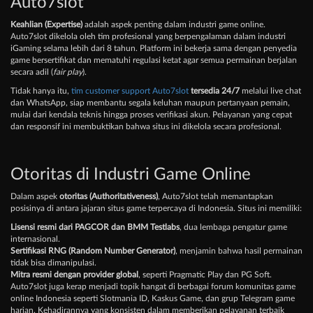
Auto7slot
Keahlian (Expertise)
adalah aspek penting dalam industri game online.
Auto7slot dikelola oleh tim profesional yang berpengalaman dalam industri
iGaming selama lebih dari 8 tahun. Platform ini bekerja sama dengan penyedia
game bersertifikat dan mematuhi regulasi ketat agar semua permainan berjalan
secara adil (
fair play
).
Tidak hanya itu,
tim customer support Auto7slot
tersedia 24/7
melalui live chat
dan WhatsApp, siap membantu segala keluhan maupun pertanyaan pemain,
mulai dari kendala teknis hingga proses verifikasi akun. Pelayanan yang cepat
dan responsif ini membuktikan bahwa situs ini dikelola secara profesional.
Otoritas di Industri Game Online
Dalam aspek
otoritas (Authoritativeness)
, Auto7slot telah memantapkan
posisinya di antara jajaran situs game terpercaya di Indonesia. Situs ini memiliki:
Lisensi resmi dari PAGCOR dan BMM Testlabs
, dua lembaga pengatur game
internasional.
Sertifikasi RNG (Random Number Generator)
, menjamin bahwa hasil permainan
tidak bisa dimanipulasi.
Mitra resmi dengan provider global
, seperti Pragmatic Play dan PG Soft.
Auto7slot juga kerap menjadi topik hangat di berbagai forum komunitas game
online Indonesia seperti Slotmania ID, Kaskus Game, dan grup Telegram game
harian. Kehadirannya yang konsisten dalam memberikan pelayanan terbaik