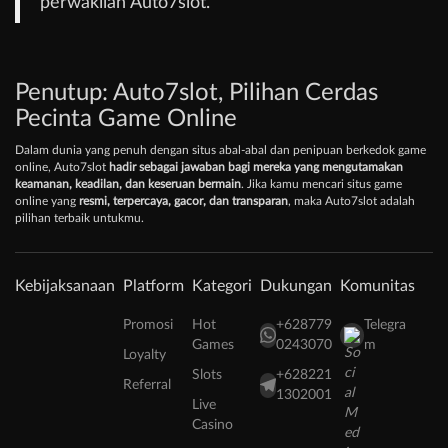
perwakilan Auto7slot.
Penutup: Auto7slot, Pilihan Cerdas
Pecinta Game Online
Dalam dunia yang penuh dengan situs abal-abal dan penipuan berkedok game
online, Auto7slot
hadir sebagai jawaban bagi mereka yang mengutamakan
keamanan, keadilan, dan keseruan bermain
. Jika kamu mencari situs game
online yang
resmi, terpercaya, gacor, dan transparan
, maka Auto7slot adalah
pilihan terbaik untukmu.
Kebijaksanaan
Platform
Kategori
Dukungan
Komunitas
Promosi
Hot
+628779
Telegra
Games
0243070
m
Loyalty
Slots
+628221
Referral
1302001
Live
Casino