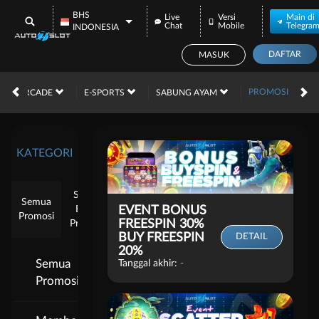
BHS
Live
Versi
Main di
Chat
Mobile
Telegra
INDONESIA
DAFTAR
MASUK
PROMOSI
ARCADE
E-SPORTS
SABUNG AYAM
KATEGORI
Semua
Semua
Event
EVENT BONUS
Promosi
FREESPIN 30%
Provider
BUY FREESPIN
DETAIL
20%
Semua
Tanggal akhir:
-
Promosi