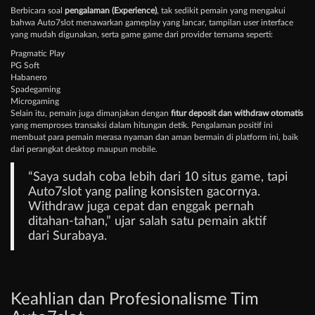
Berbicara soal
pengalaman (Experience)
, tak sedikit pemain yang mengakui
bahwa Auto7slot menawarkan gameplay yang lancar, tampilan user interface
yang mudah digunakan, serta game game dari provider ternama seperti:
Pragmatic Play
PG Soft
Habanero
Spadegaming
Microgaming
Selain itu, pemain juga dimanjakan dengan
fitur deposit dan withdraw otomatis
yang memproses transaksi dalam hitungan detik. Pengalaman positif ini
membuat para pemain merasa nyaman dan aman bermain di platform ini, baik
dari perangkat desktop maupun mobile.
“Saya sudah coba lebih dari 10 situs game, tapi
Auto7slot yang paling konsisten gacornya.
Withdraw juga cepat dan enggak pernah
ditahan-tahan,” ujar salah satu pemain aktif
dari Surabaya.
Keahlian dan Profesionalisme Tim