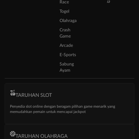
Race
Togel
Olahraga
Crash
Game
Arcade
E-Sports
Sabung
Ayam
TARUHAN SLOT
Penyedia slot online dengan beragam pilihan game menarik yang
memudahkan pemain untuk mencapai jackpot
TARUHAN OLAHRAGA