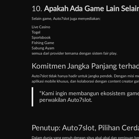
10.
Apakah Ada Game Lain Selai
Selain game, Auto7slot juga menyediakan:
Live Casino
Togel
Sportsbook
Fishing Game
Sabung Ayam
semua dari provider ternama dengan sistem fair play.
Komitmen Jangka Panjang terhad
Auto7slot tidak hanya hadir untuk jangka pendek. Dengan misi m
aplikasi mobile khusus, dan kolaborasi dengan content creator ga
“Kami ingin membangun ekosistem game o
perwakilan Auto7slot.
Penutup: Auto7slot, Pilihan Cer
Dalam dunia yang penuh dengan situs abal-abal dan penipuan be