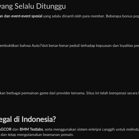
ang Selalu Ditunggu
n dan event-event spesial
yang selalu dinanti oleh para member. Beberapa bonus popu
membuktikan bahwa Auto7slot benar-benar peduli terhadap kepuasan dan loyalitas p
 berbagai permainan game dari provider ternama. Situs ini telah beroperasi secara lega
gal di Indonesia?
AGCOR
dan
BMM Testlabs
, serta menggunakan sistem enkripsi canggih untuk melindu
hore dan tetap mengutamakan keamanan pemain.