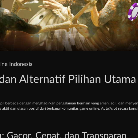
ine Indonesia
 dan Alternatif Pilihan Utam
ampil berbeda dengan menghadirkan pengalaman bermain yang aman, adil, dan menyenan
aktif dan ulasan positif dari berbagai komunitas game online, Auto7slot secara kons
 Gacor, Cepat, dan Transparan