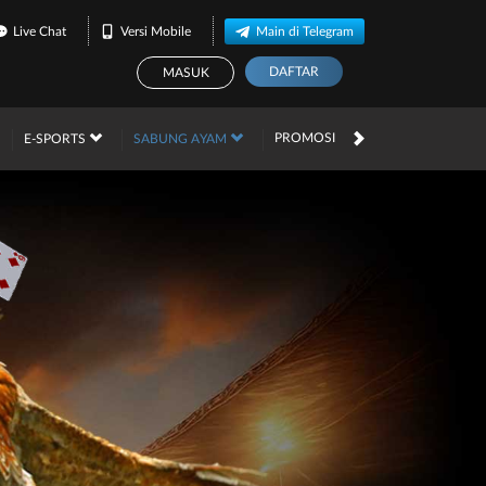
Live Chat
Versi Mobile
Main di Telegram
DAFTAR
MASUK
PROMOSI
E-SPORTS
SABUNG AYAM