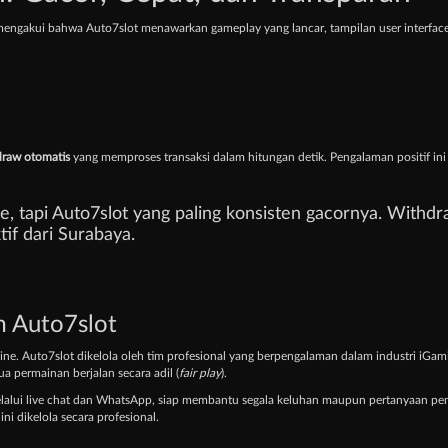
g mengakui bahwa Auto7slot menawarkan gameplay yang lancar, tampilan user interfac
hdraw otomatis
yang memproses transaksi dalam hitungan detik. Pengalaman positif 
me, tapi Auto7slot yang paling konsisten gacornya. With
tif dari Surabaya.
m Auto7slot
ne. Auto7slot dikelola oleh tim profesional yang berpengalaman dalam industri iGami
a permainan berjalan secara adil (
fair play
).
alui live chat dan WhatsApp, siap membantu segala keluhan maupun pertanyaan pemain
i dikelola secara profesional.