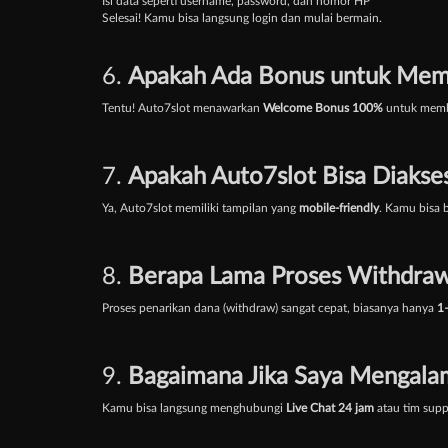
Isi data seperti username, password, dan nomor HP
Selesai! Kamu bisa langsung login dan mulai bermain.
6.
Apakah Ada Bonus untuk Mem
Tentu! Auto7slot menawarkan
Welcome Bonus 100%
untuk membe
7.
Apakah Auto7slot Bisa Diakse
Ya, Auto7slot memiliki tampilan yang
mobile-friendly
. Kamu bisa 
8.
Berapa Lama Proses Withdraw
Proses penarikan dana (withdraw) sangat cepat, biasanya hanya
1
9.
Bagaimana Jika Saya Mengala
Kamu bisa langsung menghubungi
Live Chat 24 jam
atau tim supp