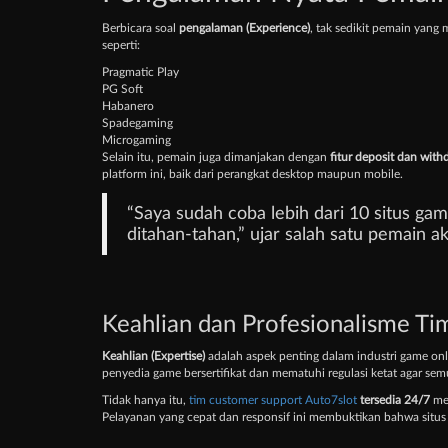
Berbicara soal
pengalaman (Experience)
, tak sedikit pemain yan
seperti:
Pragmatic Play
PG Soft
Habanero
Spadegaming
Microgaming
Selain itu, pemain juga dimanjakan dengan
fitur deposit dan wit
platform ini, baik dari perangkat desktop maupun mobile.
“Saya sudah coba lebih dari 10 situs ga
ditahan-tahan,” ujar salah satu pemain ak
Keahlian dan Profesionalisme Ti
Keahlian (Expertise)
adalah aspek penting dalam industri game onli
penyedia game bersertifikat dan mematuhi regulasi ketat agar semu
Tidak hanya itu,
tim customer support Auto7slot
tersedia 24/7
mel
Pelayanan yang cepat dan responsif ini membuktikan bahwa situs in