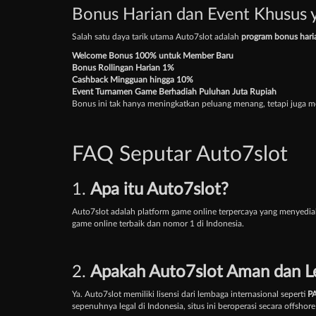
Bonus Harian dan Event Khusus y
Salah satu daya tarik utama Auto7slot adalah
program bonus haria
Welcome Bonus 100% untuk Member Baru
Bonus Rollingan Harian 1%
Cashback Mingguan hingga 10%
Event Turnamen Game Berhadiah Puluhan Juta Rupiah
Bonus ini tak hanya meningkatkan peluang menang, tetapi juga 
FAQ Seputar Auto7slot
1.
Apa itu Auto7slot?
Auto7slot adalah platform game online terpercaya yang menyediakan
game online terbaik dan nomor 1 di Indonesia.
2.
Apakah Auto7slot Aman dan Le
Ya. Auto7slot memiliki lisensi dari lembaga internasional seperti
P
sepenuhnya legal di Indonesia, situs ini beroperasi secara offs