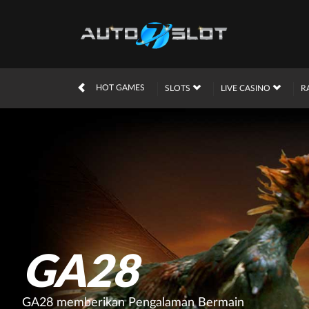
HOT GAMES
SLOTS
LIVE CASINO
R
GA28
GA28 memberikan Pengalaman Bermain