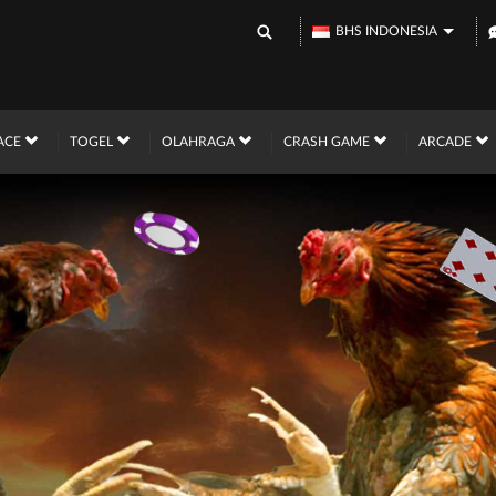
BHS INDONESIA
ACE
TOGEL
OLAHRAGA
CRASH GAME
ARCADE