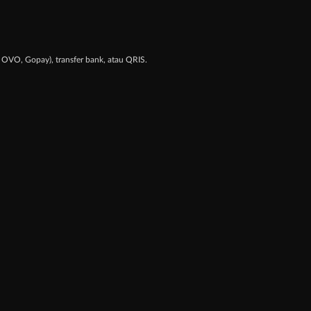
, OVO, Gopay), transfer bank, atau QRIS.