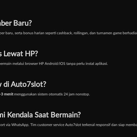
ber Baru?
r baru, serta bonus harian seperti cashback, rollingan, dan turnamen game berhadia
s Lewat HP?
bermain melalui browser HP Android/iOS tanpa perlu instal aplikasi.
 di Auto7slot?
–3 menit
menggunakan sistem otomatis 24 jam nonstop.
mi Kendala Saat Bermain?
ort via WhatsApp. Tim customer service Auto7slot terkenal responsif dan siap mem