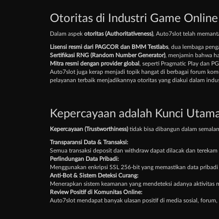
Otoritas di Industri Game Online
Dalam aspek
otoritas (Authoritativeness)
, Auto7slot telah memantap
Lisensi resmi dari PAGCOR dan BMM Testlabs
, dua lembaga penga
Sertifikasi RNG (Random Number Generator)
, menjamin bahwa has
Mitra resmi dengan provider global
, seperti Pragmatic Play dan PG
Auto7slot juga kerap menjadi topik hangat di berbagai forum ko
pelayanan terbaik menjadikannya otoritas yang diakui dalam indust
Kepercayaan adalah Kunci Utam
Kepercayaan (Trustworthiness)
tidak bisa dibangun dalam semalam.
Transparansi Data & Transaksi:
Semua transaksi deposit dan withdraw dapat dilacak dan terekam
Perlindungan Data Pribadi:
Menggunakan enkripsi SSL 256-bit yang memastikan data pribadi 
Anti-Bot & Sistem Deteksi Curang:
Menerapkan sistem keamanan yang mendeteksi adanya aktivitas 
Review Positif di Komunitas Online:
Auto7slot mendapat banyak ulasan positif di media sosial, forum,