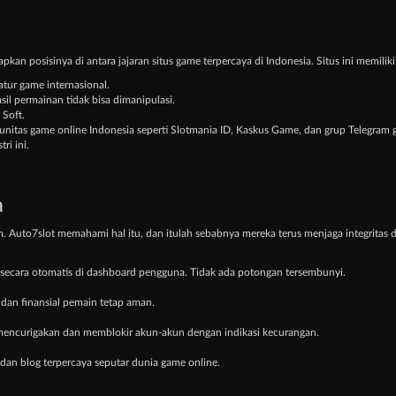
kan posisinya di antara jajaran situs game terpercaya di Indonesia. Situs ini memiliki
tur game internasional.
il permainan tidak bisa dimanipulasi.
 Soft.
munitas game online Indonesia seperti Slotmania ID, Kaskus Game, dan grup Telegra
ri ini.
a
 Auto7slot memahami hal itu, dan itulah sebabnya mereka terus menjaga integritas d
 secara otomatis di dashboard pengguna. Tidak ada potongan tersembunyi.
dan finansial pemain tetap aman.
mencurigakan dan memblokir akun-akun dengan indikasi kecurangan.
 dan blog terpercaya seputar dunia game online.