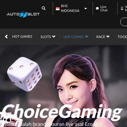
BHS
Live
V
Chat
M
INDONESIA
HOT GAMES
SLOTS
LIVE CASINO
RACE
TOG
ChoiceGaming
Choice adalah brand hiburan live asal Eropa