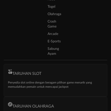
Togel
Olahraga
Crash
Game
Arcade
E-Sports
Sabung
Ayam
TARUHAN SLOT
Penyedia slot online dengan beragam pilihan game menarik yang
memudahkan pemain untuk mencapai jackpot
TARUHAN OLAHRAGA