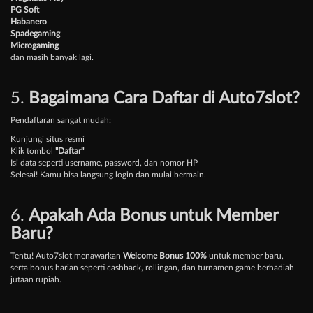
PG Soft
Habanero
Spadegaming
Microgaming
dan masih banyak lagi.
5.
Bagaimana Cara Daftar di Auto7slot?
Pendaftaran sangat mudah:
Kunjungi situs resmi
Klik tombol
"Daftar"
Isi data seperti username, password, dan nomor HP
Selesai! Kamu bisa langsung login dan mulai bermain.
6.
Apakah Ada Bonus untuk Member
Baru?
Tentu! Auto7slot menawarkan
Welcome Bonus 100%
untuk member baru,
serta bonus harian seperti cashback, rollingan, dan turnamen game berhadiah
jutaan rupiah.