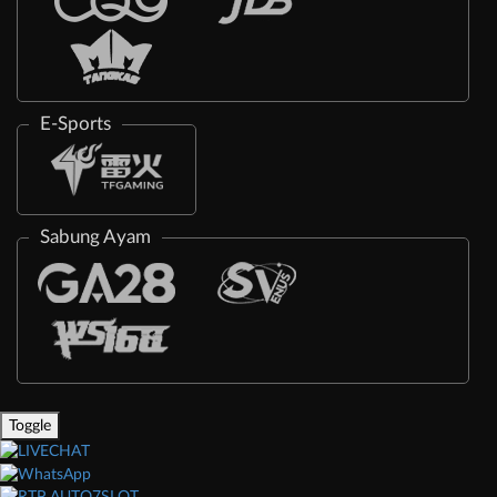
E-Sports
Sabung Ayam
Toggle