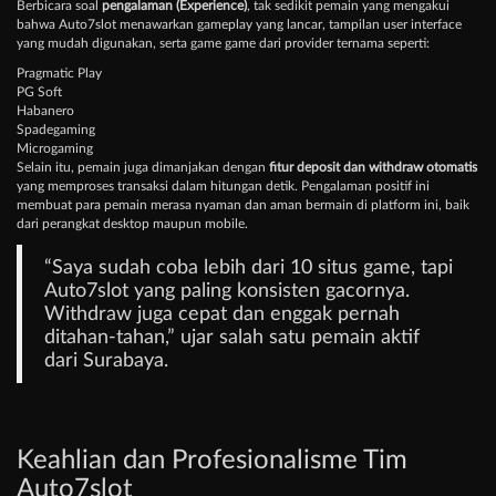
Berbicara soal
pengalaman (Experience)
, tak sedikit pemain yang mengakui
bahwa Auto7slot menawarkan gameplay yang lancar, tampilan user interface
yang mudah digunakan, serta game game dari provider ternama seperti:
Pragmatic Play
PG Soft
Habanero
Spadegaming
Microgaming
Selain itu, pemain juga dimanjakan dengan
fitur deposit dan withdraw otomatis
yang memproses transaksi dalam hitungan detik. Pengalaman positif ini
membuat para pemain merasa nyaman dan aman bermain di platform ini, baik
dari perangkat desktop maupun mobile.
“Saya sudah coba lebih dari 10 situs game, tapi
Auto7slot yang paling konsisten gacornya.
Withdraw juga cepat dan enggak pernah
ditahan-tahan,” ujar salah satu pemain aktif
dari Surabaya.
Keahlian dan Profesionalisme Tim
Auto7slot