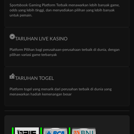
Sportsbook Gaming Platform Terbaik menawarkan lebih banyak game,
odds yang lebih tinggi, dan menyediakan pilihan yang lebih banyak
untuk pemain.
TARUHAN LIVE KASINO
Platform Pilihan bagi perusahaan-perusahaan terbaik di dunia, dengan
pilihan variasi game terbanyak
TARUHAN TOGEL
Platform togel yang menarik dari perusahan terbaik di dunia yang
menawarkan hadiah kemenangan besar