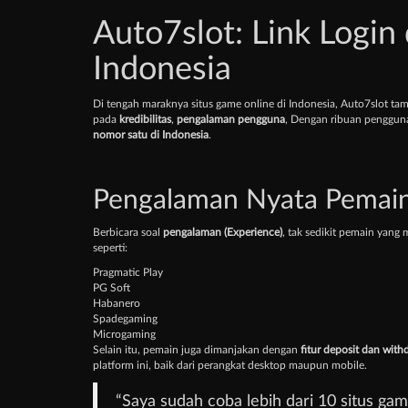
Auto7slot: Link Login
Indonesia
Di tengah maraknya situs game online di Indonesia, Auto7slot t
pada
kredibilitas
,
pengalaman pengguna
, Dengan ribuan pengguna 
nomor satu di Indonesia
.
Pengalaman Nyata Pemain:
Berbicara soal
pengalaman (Experience)
, tak sedikit pemain yan
seperti:
Pragmatic Play
PG Soft
Habanero
Spadegaming
Microgaming
Selain itu, pemain juga dimanjakan dengan
fitur deposit dan wit
platform ini, baik dari perangkat desktop maupun mobile.
“Saya sudah coba lebih dari 10 situs ga