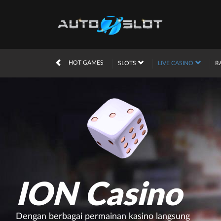
HOT GAMES
SLOTS
LIVE CASINO
R
ION Casino
Dengan berbagai permainan kasino langsung