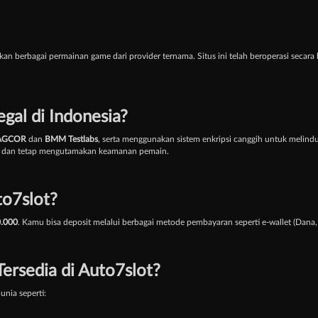
 berbagai permainan game dari provider ternama. Situs ini telah beroperasi secara lega
gal di Indonesia?
AGCOR
dan
BMM Testlabs
, serta menggunakan sistem enkripsi canggih untuk melindu
hore dan tetap mengutamakan keamanan pemain.
to7slot?
.000
. Kamu bisa deposit melalui berbagai metode pembayaran seperti e-wallet (Dana
ersedia di Auto7slot?
nia seperti: