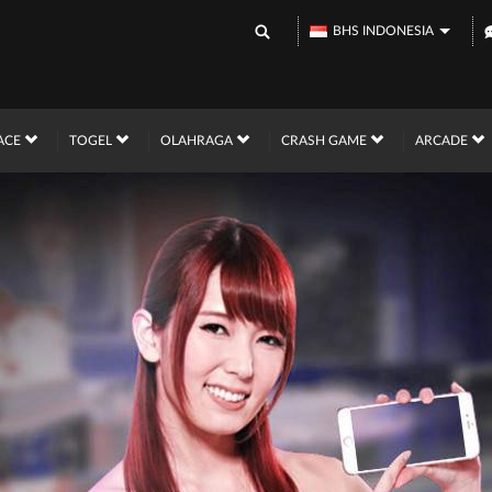
BHS INDONESIA
ACE
TOGEL
OLAHRAGA
CRASH GAME
ARCADE