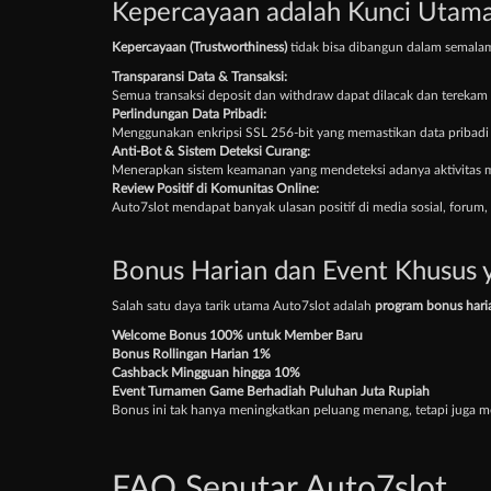
Kepercayaan adalah Kunci Utam
Kepercayaan (Trustworthiness)
tidak bisa dibangun dalam semalam.
Transparansi Data & Transaksi:
Semua transaksi deposit dan withdraw dapat dilacak dan terekam
Perlindungan Data Pribadi:
Menggunakan enkripsi SSL 256-bit yang memastikan data pribadi 
Anti-Bot & Sistem Deteksi Curang:
Menerapkan sistem keamanan yang mendeteksi adanya aktivitas 
Review Positif di Komunitas Online:
Auto7slot mendapat banyak ulasan positif di media sosial, forum,
Bonus Harian dan Event Khusus y
Salah satu daya tarik utama Auto7slot adalah
program bonus haria
Welcome Bonus 100% untuk Member Baru
Bonus Rollingan Harian 1%
Cashback Mingguan hingga 10%
Event Turnamen Game Berhadiah Puluhan Juta Rupiah
Bonus ini tak hanya meningkatkan peluang menang, tetapi juga 
FAQ Seputar Auto7slot