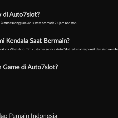
 di Auto7slot?
–3 menit
menggunakan sistem otomatis 24 jam nonstop.
mi Kendala Saat Bermain?
ort via WhatsApp. Tim customer service Auto7slot terkenal responsif dan siap mem
n Game di Auto7slot?
ap Pemain Indonesia