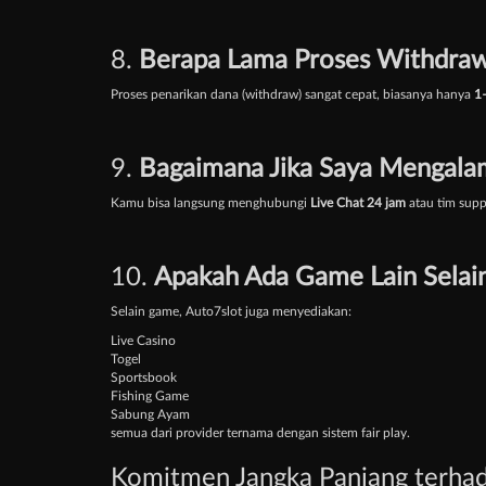
8.
Berapa Lama Proses Withdraw
Proses penarikan dana (withdraw) sangat cepat, biasanya hanya
1
9.
Bagaimana Jika Saya Mengala
Kamu bisa langsung menghubungi
Live Chat 24 jam
atau tim supp
10.
Apakah Ada Game Lain Selai
Selain game, Auto7slot juga menyediakan:
Live Casino
Togel
Sportsbook
Fishing Game
Sabung Ayam
semua dari provider ternama dengan sistem fair play.
Komitmen Jangka Panjang terhad