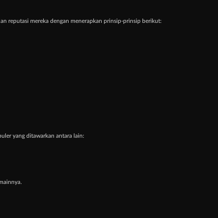
an reputasi mereka dengan menerapkan prinsip-prinsip berikut:
ler yang ditawarkan antara lain:
emainnya.