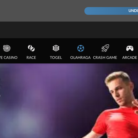
UND
VE CASINO
RACE
TOGEL
OLAHRAGA
CRASH GAME
ARCADE