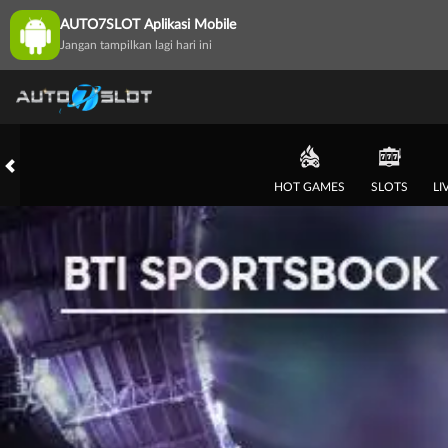
AUTO7SLOT Aplikasi Mobile
Jangan tampilkan lagi hari ini
HOT GAMES
SLOTS
LI