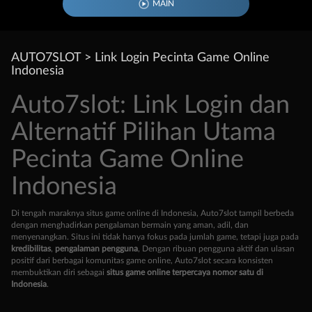
MAIN
AUTO7SLOT > Link Login Pecinta Game Online
Indonesia
Auto7slot: Link Login dan
Alternatif Pilihan Utama
Pecinta Game Online
Indonesia
Di tengah maraknya situs game online di Indonesia, Auto7slot tampil berbeda
dengan menghadirkan pengalaman bermain yang aman, adil, dan
menyenangkan. Situs ini tidak hanya fokus pada jumlah game, tetapi juga pada
kredibilitas
,
pengalaman pengguna
, Dengan ribuan pengguna aktif dan ulasan
positif dari berbagai komunitas game online, Auto7slot secara konsisten
membuktikan diri sebagai
situs game online terpercaya nomor satu di
Indonesia
.